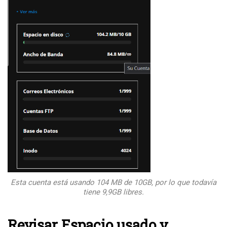
Esta cuenta está usando 104 MB de 10GB, por lo que todavía
tiene 9,9GB libres.
Revisar Espacio usado y