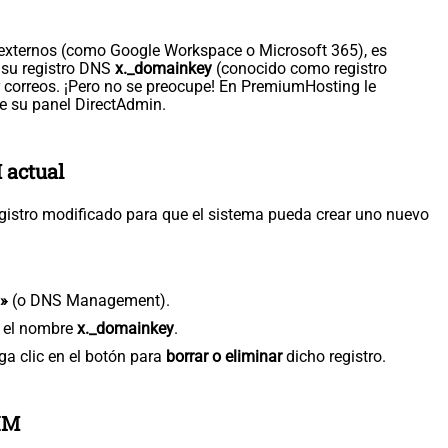
os externos (como Google Workspace o Microsoft 365), es
 su registro DNS
x._domainkey
(conocido como registro
 correos. ¡Pero no se preocupe! En PremiumHosting le
 su panel DirectAdmin.
M actual
egistro modificado para que el sistema pueda crear uno nuevo
.
S»
(o DNS Management).
ne el nombre
x._domainkey
.
ga clic en el botón para
borrar o eliminar
dicho registro.
KIM