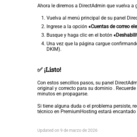
Ahora le diremos a DirectAdmin que vuelva a g
Vuelva al menú principal de su panel Dir
Ingrese a la opción
«Cuentas de correo ele
Busque y haga clic en el botón
«Deshabili
Una vez que la página cargue confirmando 
DKIM).
✅ ¡Listo!
Con estos sencillos pasos, su panel DirectAd
original y correcto para su dominio . Recuer
minutos en propagarse.
Si tiene alguna duda o el problema persiste, r
técnico en PremiumHosting estará encantado 
Updated on 9 de marzo de 2026