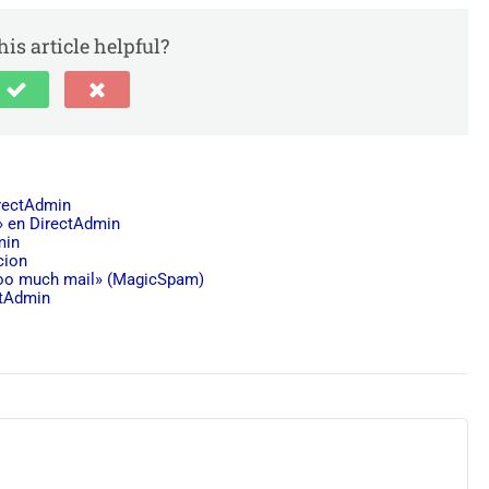
is article helpful?
irectAdmin
» en DirectAdmin
min
cion
 too much mail» (MagicSpam)
ctAdmin