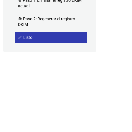
🗑️ Paso 1: Eliminar el registro DKIM
actual
🔄 Paso 2: Regenerar el registro
DKIM
✅ ¡Listo!