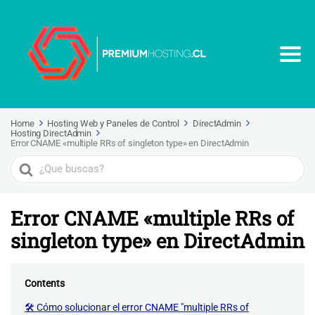
Home
Hosting Web y Paneles de Control
DirectAdmin
Hosting DirectAdmin
Error CNAME «multiple RRs of singleton type» en DirectAdmin
Search
For
Error CNAME «multiple RRs of
singleton type» en DirectAdmin
Contents
🛠️ Cómo solucionar el error CNAME "multiple RRs of