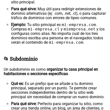
sitio principal.
Para qué sirve:
Muy útil para redirigir extensiones de
dominio alternativas (ej: .com, .net, .cl), o para capturar
tráfico de dominios con errores de tipeo comunes.
Ejemplo:
Tu sitio principal es
mi-empresa.com
.
Compras
mi-empresa.cl
y
miempresa.net
y los
configuras como alias. No importa cuál de los tres
dominios escriba una persona en el navegador, todos
verán el contenido de
mi-empresa.com
.
📂 Subdominio
Un subdominio es como
organizar tu casa principal en
habitaciones o secciones específicas
.
Qué es:
Es un prefijo que se añade a tu dominio
principal, separado por un punto. Te permite crear
secciones independientes dentro de tu sitio web
principal sin necesidad de comprar un nuevo dominio.
Para qué sirve:
Perfecto para organizar tu sitio, como
crear una tienda online, un blog, un área de clientes, o