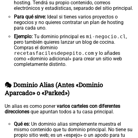
hosting. Tendrá su propio contenido, correos
electrónicos y estadísticas, separado del sitio principal.
Para qué sirve:
Ideal si tienes varios proyectos o
negocios y no quieres contratar un plan de hosting
para cada uno.
Ejemplo:
Tu dominio principal es
mi-negocio.cl
,
pero también quieres lanzar un blog de cocina.
Compras el dominio
recetasfacilesdepepito.com
y lo añades
como «dominio adicional» para crear un sitio web
completamente distinto.
🎭 Dominio Alias (Antes «Dominio
Aparcado» o «Parked»)
Un alias es como poner
varios carteles con diferentes
direcciones
que apuntan todos a tu casa principal.
Qué es:
Un dominio alias simplemente muestra el
mismo contenido que tu dominio principal. No tiene su
propio sitio web; es un «espejo» o un apodo para tu