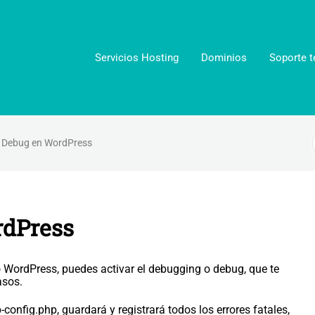
Servicios Hosting
Dominios
Soporte t
r Debug en WordPress
rdPress
io WordPress, puedes activar el debugging o debug, que te
asos.
-config.php, guardará y registrará todos los errores fatales,