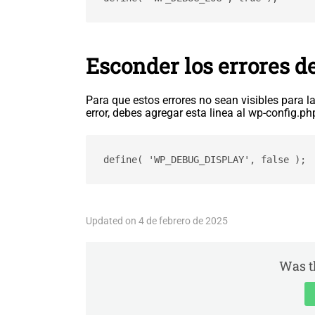
Esconder los errores de
Para que estos errores no sean visibles para las
error, debes agregar esta linea al wp-config.php
define( 'WP_DEBUG_DISPLAY', false );
Updated on 4 de febrero de 2025
Was th