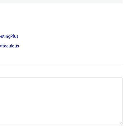
stingPlus
oftaculous