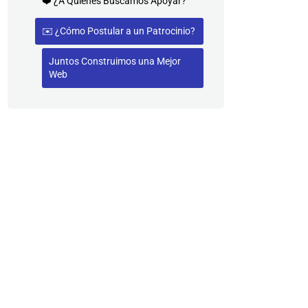
❤️ ¿A Quiénes Buscamos Apoyar?
✉️ ¿Cómo Postular a un Patrocinio?
Juntos Construimos una Mejor
Web