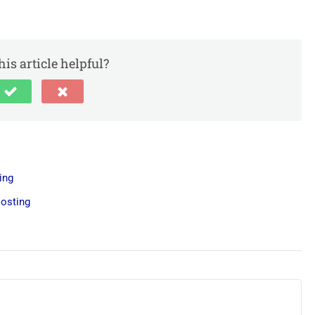
is article helpful?
ing
osting