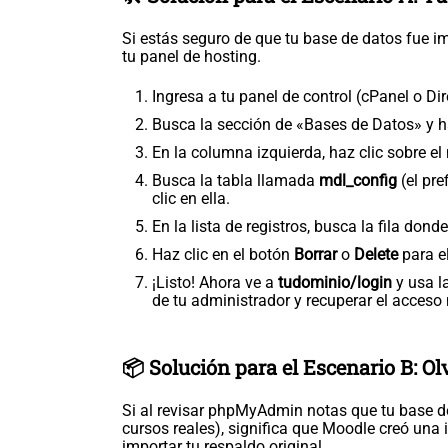
Si estás seguro de que tu base de datos fue i
tu panel de hosting.
Ingresa a tu panel de control (cPanel o Di
Busca la sección de «Bases de Datos» y h
En la columna izquierda, haz clic sobre e
Busca la tabla llamada
mdl_config
(el pre
clic en ella.
En la lista de registros, busca la fila do
Haz clic en el botón
Borrar
o
Delete
para el
¡Listo! Ahora ve a
tudominio/login
y usa l
de tu administrador y recuperar el acceso
📦 Solución para el Escenario B: Ol
Si al revisar phpMyAdmin notas que tu base de 
cursos reales), significa que Moodle creó una 
importar tu respaldo original.