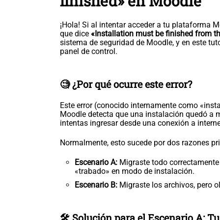
finished» en Moodle
¡Hola! Si al intentar acceder a tu plataforma
que dice
«Installation must be finished from th
sistema de seguridad de Moodle, y en este tu
panel de control.
🧐 ¿Por qué ocurre este error?
Este error (conocido internamente como «inst
Moodle detecta que una instalación quedó a 
intentas ingresar desde una conexión a internet 
Normalmente, esto sucede por dos razones princ
Escenario A:
Migraste todo correctamente 
«trabado» en modo de instalación.
Escenario B:
Migraste los archivos, pero ol
🛠️ Solución para el Escenario A: T