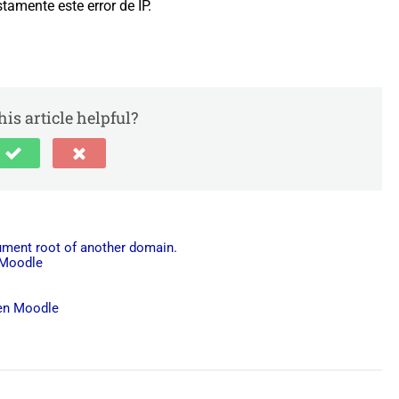
tamente este error de IP.
is article helpful?
cument root of another domain.
 Moodle
 en Moodle