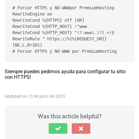
# Forzar HTTPS y NO-WWWpor PremiumHosting

RewriteEngine on

RewriteCond %{HTTPS} off [OR]

RewriteCond %{HTTP_HOST} !^www

RewriteCond %{HTTP_HOST} ^(?:www\.)?(.+)$

RewriteRule ^ https://%1%{REQUEST_URI} 
[NE,L,R=301]

# Forzar HTTPS y NO-WWW por PremiumHosting
Siempre puedes pedirnos ayuda para configurar tu sitio
con HTTPS!
Updated on 13 de junio de 2025
Was this article helpful?