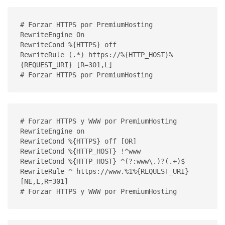
# Forzar HTTPS por PremiumHosting

RewriteEngine On

RewriteCond %{HTTPS} off

RewriteRule (.*) https://%{HTTP_HOST}%
{REQUEST_URI} [R=301,L]

# Forzar HTTPS por PremiumHosting
# Forzar HTTPS y WWW por PremiumHosting

RewriteEngine on

RewriteCond %{HTTPS} off [OR]

RewriteCond %{HTTP_HOST} !^www

RewriteCond %{HTTP_HOST} ^(?:www\.)?(.+)$

RewriteRule ^ https://www.%1%{REQUEST_URI} 
[NE,L,R=301]

# Forzar HTTPS y WWW por PremiumHosting