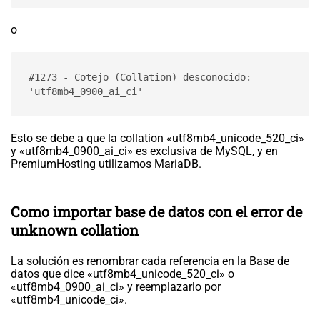
o
#1273 - Cotejo (Collation) desconocido: 
'utf8mb4_0900_ai_ci'
Esto se debe a que la collation «utf8mb4_unicode_520_ci»
y «utf8mb4_0900_ai_ci» es exclusiva de MySQL, y en
PremiumHosting utilizamos MariaDB.
Como importar base de datos con el error de
unknown collation
La solución es renombrar cada referencia en la Base de
datos que dice «utf8mb4_unicode_520_ci» o
«utf8mb4_0900_ai_ci» y reemplazarlo por
«utf8mb4_unicode_ci».