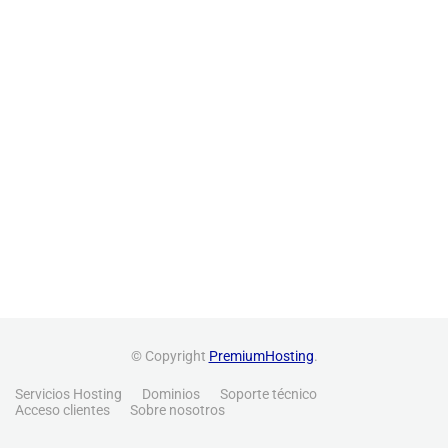
© Copyright
PremiumHosting
.
Servicios Hosting
Dominios
Soporte técnico
Acceso clientes
Sobre nosotros