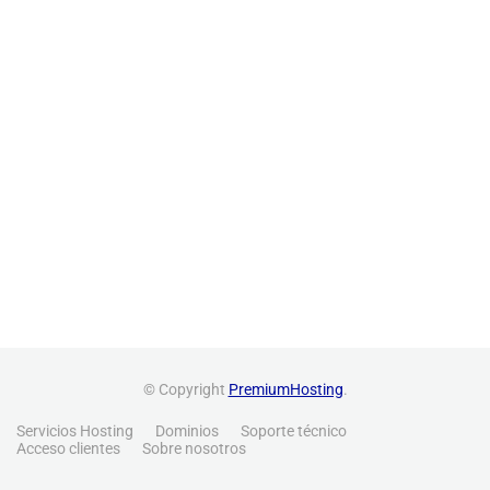
© Copyright
PremiumHosting
.
Servicios Hosting
Dominios
Soporte técnico
Acceso clientes
Sobre nosotros