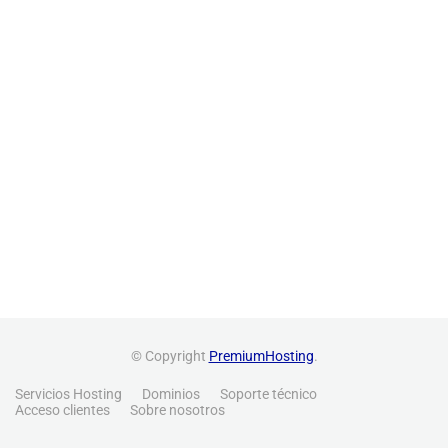
© Copyright
PremiumHosting
.
Servicios Hosting
Dominios
Soporte técnico
Acceso clientes
Sobre nosotros