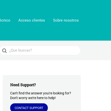
écnico
Acceso clientes
Sobre nosotros
Search
For
Need Support?
Can't find the answer you're looking for?
Don't worry we're here to help!
CONTACT SUPPORT