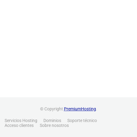
© Copyright
PremiumHosting
.
Servicios Hosting
Dominios
Soporte técnico
Acceso clientes
Sobre nosotros