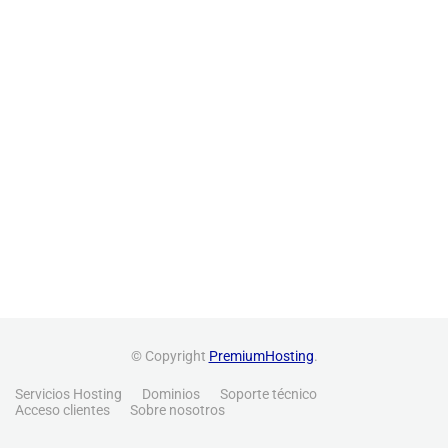
© Copyright
PremiumHosting
.
Servicios Hosting
Dominios
Soporte técnico
Acceso clientes
Sobre nosotros