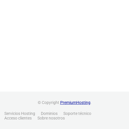
© Copyright
PremiumHosting
.
Servicios Hosting
Dominios
Soporte técnico
Acceso clientes
Sobre nosotros