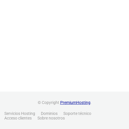
© Copyright
PremiumHosting
.
Servicios Hosting
Dominios
Soporte técnico
Acceso clientes
Sobre nosotros