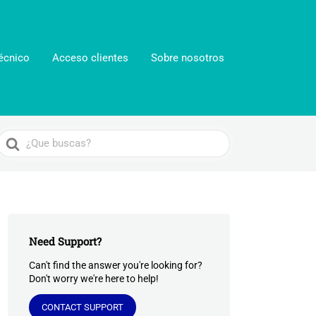
écnico
Acceso clientes
Sobre nosotros
Search
For
Need Support?
Can't find the answer you're looking for?
Don't worry we're here to help!
CONTACT SUPPORT