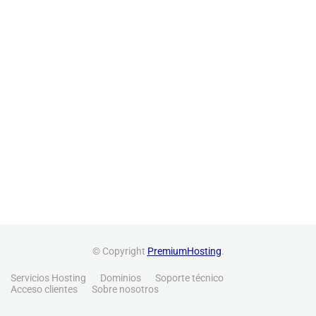
© Copyright
PremiumHosting
.
Servicios Hosting
Dominios
Soporte técnico
Acceso clientes
Sobre nosotros