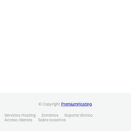
© Copyright
PremiumHosting
.
Servicios Hosting
Dominios
Soporte técnico
Acceso clientes
Sobre nosotros