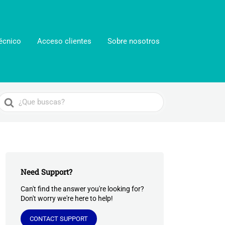
écnico
Acceso clientes
Sobre nosotros
Search
For
Need Support?
Can't find the answer you're looking for?
Don't worry we're here to help!
CONTACT SUPPORT