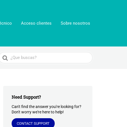
écnico
Acceso clientes
Sobre nosotros
Search
For
Need Support?
Can't find the answer you're looking for?
Don't worry we're here to help!
CONTACT SUPPORT