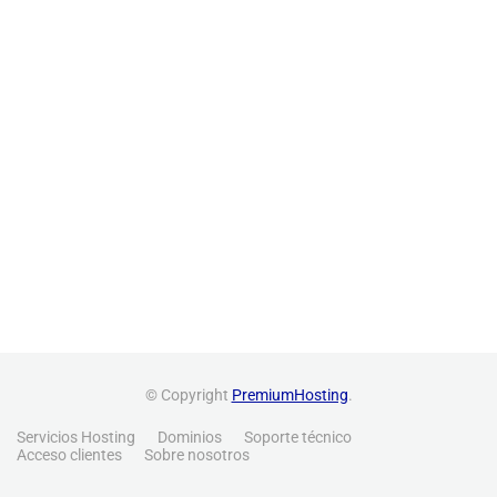
© Copyright
PremiumHosting
.
Servicios Hosting
Dominios
Soporte técnico
Acceso clientes
Sobre nosotros