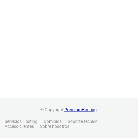
© Copyright
PremiumHosting
.
Servicios Hosting
Dominios
Soporte técnico
Acceso clientes
Sobre nosotros