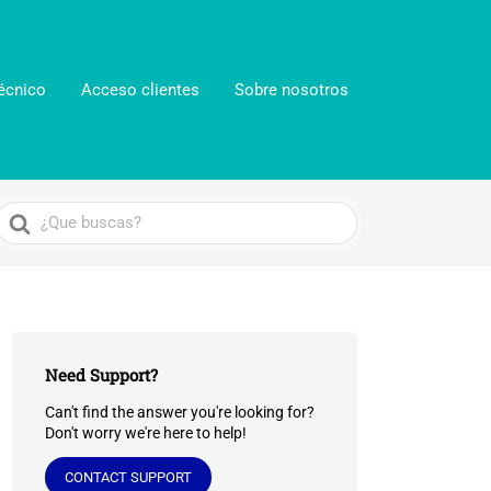
écnico
Acceso clientes
Sobre nosotros
Search
For
Need Support?
Can't find the answer you're looking for?
Don't worry we're here to help!
CONTACT SUPPORT