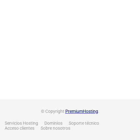
© Copyright
PremiumHosting
.
Servicios Hosting
Dominios
Soporte técnico
Acceso clientes
Sobre nosotros