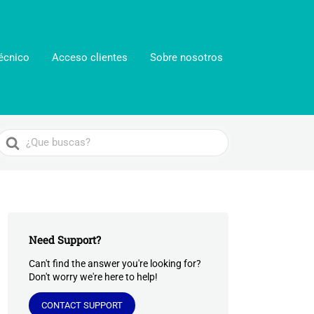
écnico
Acceso clientes
Sobre nosotros
Search
For
Need Support?
Can't find the answer you're looking for?
Don't worry we're here to help!
CONTACT SUPPORT