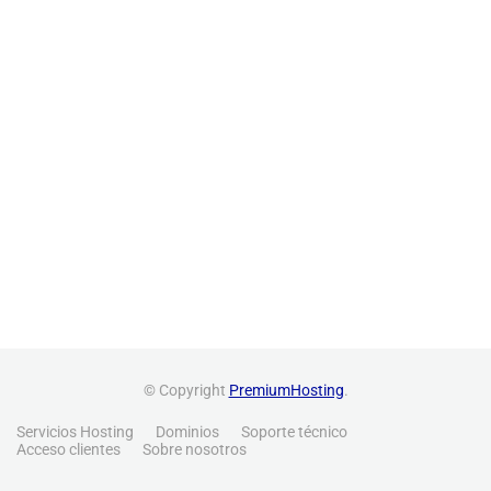
© Copyright
PremiumHosting
.
Servicios Hosting
Dominios
Soporte técnico
Acceso clientes
Sobre nosotros