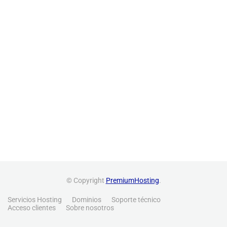
© Copyright
PremiumHosting
.
Servicios Hosting
Dominios
Soporte técnico
Acceso clientes
Sobre nosotros