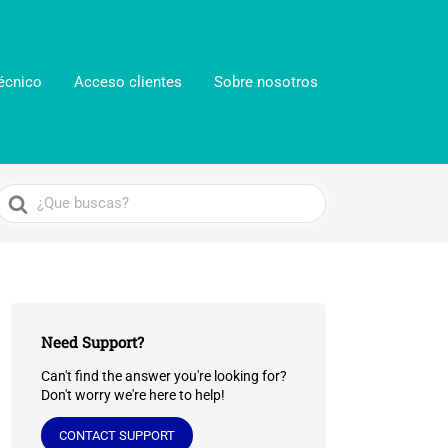
écnico
Acceso clientes
Sobre nosotros
Search
For
Need Support?
Can't find the answer you're looking for?
Don't worry we're here to help!
CONTACT SUPPORT