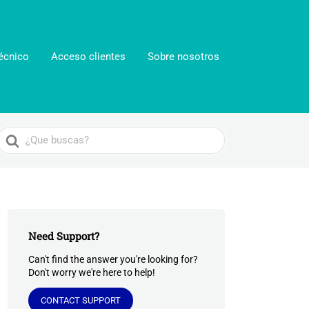
écnico
Acceso clientes
Sobre nosotros
Search
For
Need Support?
Can't find the answer you're looking for?
Don't worry we're here to help!
CONTACT SUPPORT