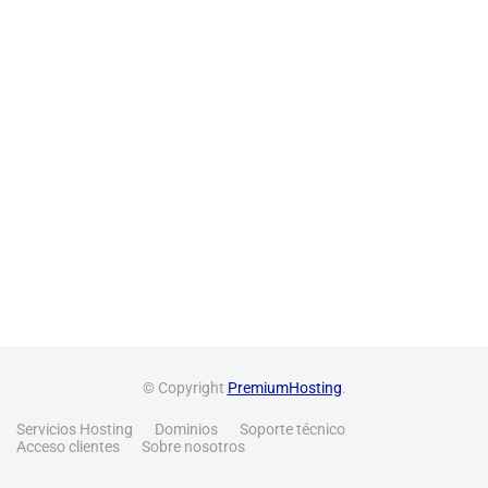
© Copyright
PremiumHosting
.
Servicios Hosting
Dominios
Soporte técnico
Acceso clientes
Sobre nosotros